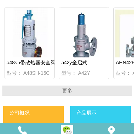
a48sh带散热器安全阀
a42y全启式
型号： A48SH-16C
型号： A42Y
型号： A
更多
公司概况
产品展示